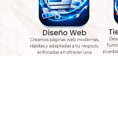
Ti
Diseño Web
Desa
Creamos páginas web modernas,
funci
rápidas y adaptadas a tu negocio,
puedas
enfocadas en ofrecer una
de fo
excelente experiencia y convertir
visitantes en clientes.