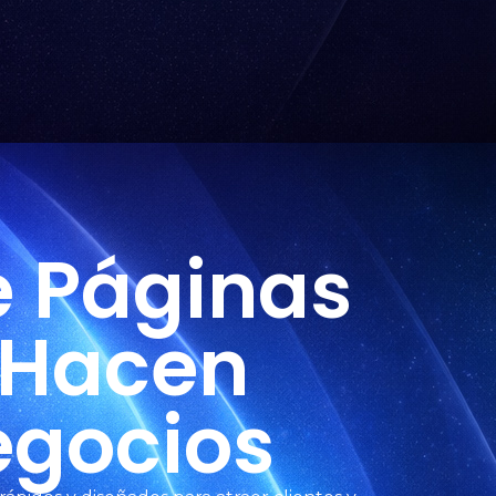
e Páginas
 Hacen
egocios