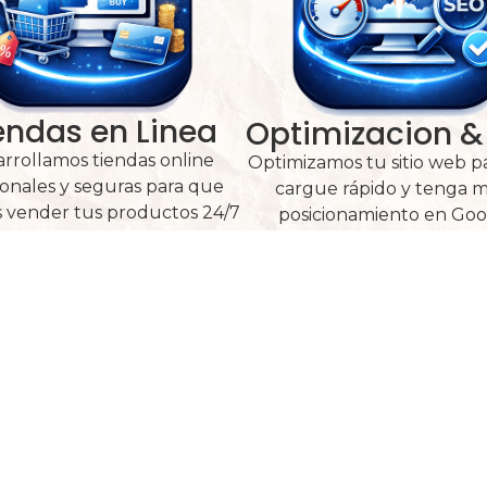
endas en Linea
Optimizacion &
rrollamos tiendas online
Optimizamos tu sitio web p
onales y seguras para que
cargue rápido y tenga m
 vender tus productos 24/7
posicionamiento en Goo
rma sencilla y profesional.
ayudándote a atraer más cl
Mi Portafolio